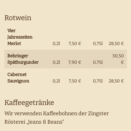
Rotwein
Vier
Jahreszeiten
Merlot
0,2l
7,50 €
0,75l
28,50 €
Behringer
30,50
Spätburgunder
0,2l
7,90 €
0,75l
€
Cabernet
Sauvignon
0,2l
7,50 €
0,75l
28,50 €
Kaffeegetränke
Wir verwenden Kaffeebohnen der Zingster
Rösterei „Jeans & Beans“