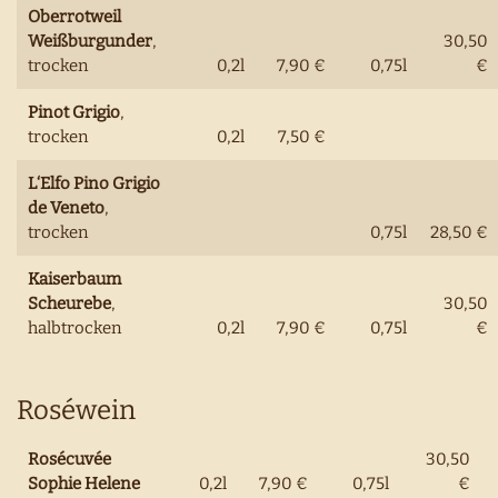
Oberrotweil
Weißburgunder
,
30,50
trocken
0,2l
7,90 €
0,75l
€
Pinot Grigio
,
trocken
0,2l
7,50 €
L‘Elfo Pino Grigio
de Veneto
,
trocken
0,75l
28,50 €
Kaiserbaum
Scheurebe
,
30,50
halbtrocken
0,2l
7,90 €
0,75l
€
Roséwein
Rosécuvée
30,50
Sophie Helene
0,2l
7,90 €
0,75l
€