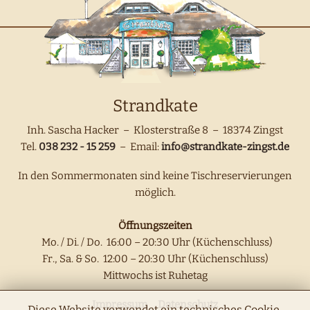
Strandkate
Inh. Sascha Hacker – Klosterstraße 8 – 18374 Zingst
Tel.
038 232 -
15 259
– Email:
info@strandkate-zingst.de
In den Sommermonaten sind keine Tischreservierungen
möglich.
Öffnungszeiten
Mo. / Di. / Do. 16:00 – 20:30 Uhr (Küchenschluss)
Fr., Sa. & So. 12:00 – 20:30 Uhr (Küchenschluss)
Mittwochs ist Ruhetag
Impressum
Datenschutz
Diese Website verwendet ein technisches Cookie,