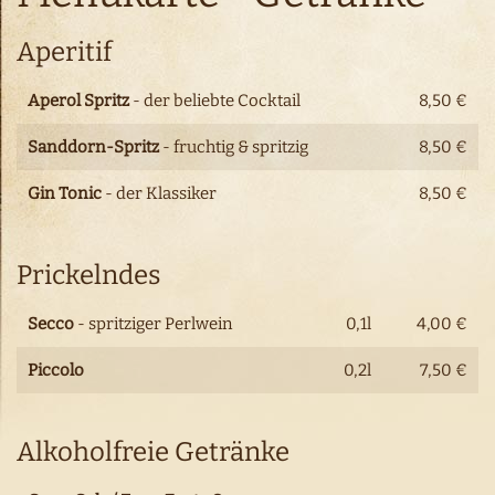
Aperitif
Aperol Spritz
- der beliebte Cocktail
8,50 €
Sanddorn-Spritz
- fruchtig & spritzig
8,50 €
Gin Tonic
- der Klassiker
8,50 €
Prickelndes
Secco
- spritziger Perlwein
0,1l
4,00 €
Piccolo
0,2l
7,50 €
Alkoholfreie Getränke