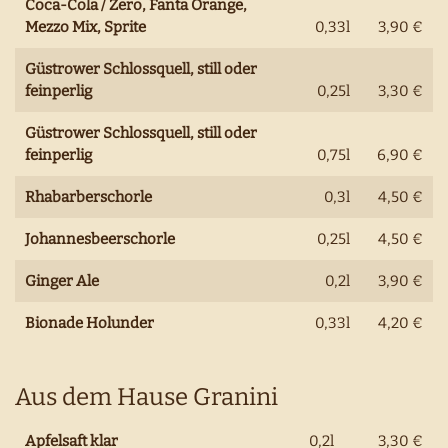
Coca-Cola / Zero, Fanta Orange,
Mezzo Mix, Sprite
0,33l
3,90 €
Güstrower Schlossquell, still oder
feinperlig
0,25l
3,30 €
Güstrower Schlossquell, still oder
feinperlig
0,75l
6,90 €
Rhabarber
schorle
0,3l
4,50 €
Johannesbeerschorle
0,25l
4,50 €
Ginger Ale
0,2l
3,90 €
Bionade Holunder
0,33l
4,20 €
Aus dem Hause Granini
Apfelsaft klar
0,2l
3,30 €