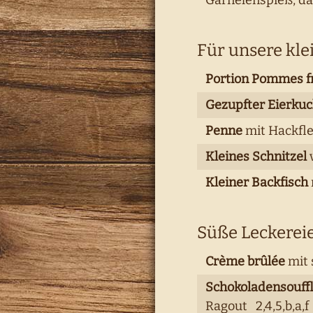
Garnelenspieß, daz
Für unsere kle
Portion Pommes fr
Gezupfter Eierku
Penne
mit Hackfle
Kleines Schnitzel
Kleiner Backfisch
Süße Leckerei
Crème brûlée
mit 
Schokoladensouff
Ragout 2,4,5,b,a,f