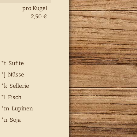
pro Kugel
2,50 €
*t Sufite
*j Nüsse
*k Sellerie
*l Fisch
*m Lupinen
*n Soja