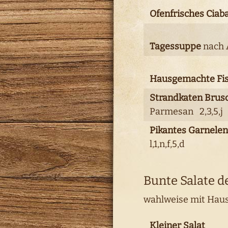
Ofenfrisches Ciab
Tagessuppe
nach 
Hausgemachte Fis
Strandkaten Brus
Parmesan 2,3,5,j
Pikantes Garnele
l,1,n,f,5,d
Bunte Salate d
wahlweise mit Haus
Kleiner Salat