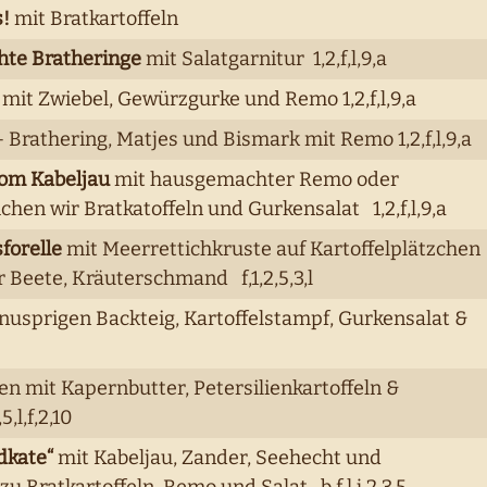
!
mit Bratkartoffeln
te Bratheringe
mit Salatgarnitur 1,2,f,l,9,a
mit Zwiebel, Gewürzgurke und Remo 1,2,f,l,9,a
- Brathering, Matjes und Bismark mit Remo 1,2,f,l,9,a
vom Kabeljau
mit hausgemachter Remo oder
chen wir Bratkatoffeln und Gurkensalat 1,2,f,l,9,a
sforelle
mit Meerrettichkruste auf Kartoffelplätzchen
 Beete, Kräuterschmand f,1,2,5,3,l
nusprigen Backteig, Kartoffelstampf, Gurkensalat &
n mit Kapernbutter, Petersilienkartoffeln &
l,f,2,10
dkate“
mit Kabeljau, Zander, Seehecht und