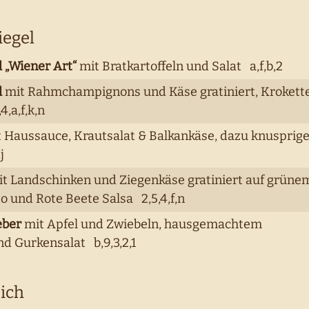
iegel
 „Wiener Art“
mit Bratkartoffeln und Salat a,f,b,2
l
mit Rahmchampignons und Käse gratiniert, Krokett
4,a,f,k,n
 Haussauce, Krautsalat & Balkankäse, dazu knusprig
j
t Landschinken und Ziegenkäse gratiniert auf grüne
to und Rote Beete Salsa 2,5,4,f,n
eber
mit Apfel und Zwiebeln, hausgemachtem
nd Gurkensalat b,9,3,2,1
ich