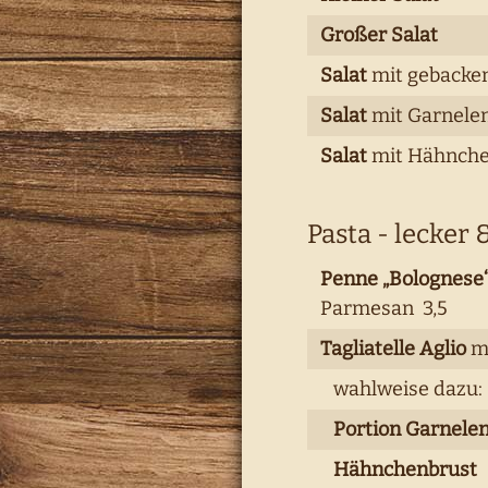
Großer Salat
Salat
mit gebacke
Salat
mit Garnelen 
Salat
mit Hähnche
Pasta - lecker 
Penne „Bolognese
Parmesan 3,5
Tagliatelle Aglio
mi
wahlweise dazu:
Portion Garnele
Hähnchenbrust