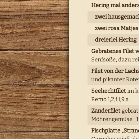
Hering mal anders
zwei hausgemach
zwei rosa Matjes
dreierlei Hering
Gebratenes Filet 
Senfsoße, dazu rei
Filet von der Lach
und pikanter Roter
Seehechtfilet
im k
Remo 1,2,f,l,9,a
Zanderfilet
gebrate
Möhrengemüse 1,5,
Fischplatte „Stran