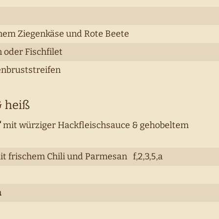
nem Ziegenkäse und Rote Beete
oder Fischfilet
nbruststreifen
& heiß
“
mit würziger Hackfleischsauce & gehobeltem
t frischem Chili und Parmesan f,2,3,5,a
n