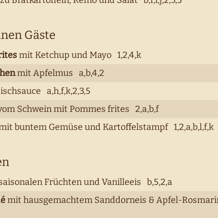
u Bratkartoffeln, Remo und Salat b,f,l,j,2,3,5
inen Gäste
ites
mit Ketchup und Mayo 1,2,4,k
chen
mit Apfelmus a,b,4,2
ischsauce a,h,f,k,2,3,5
vom Schwein mit Pommes frites 2,a,b,f
mit buntem Gemüse und Kartoffelstampf 1,2,a,b,l,f,k
en
saisonalen Früchten und Vanilleeis b,5,2,a
lé
mit hausgemachtem Sanddorneis & Apfel-Rosmari