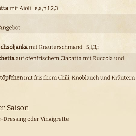
atta
mit Aioli e,a,n,1,2,3
Angebot
chsoljanka
mit Kräuterschmand 5,l,3,f
chetta
auf ofenfrischem Ciabatta mit Ruccola und
ntöpfchen
mit frischem Chili, Knoblauch und Kräuter
er Saison
-Dressing oder Vinaigrette