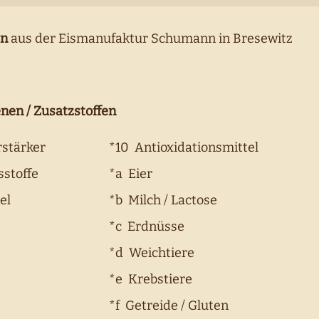
en
aus der Eismanufaktur Schumann in Bresewitz
nen / Zusatzstoffen
stärker
*10 Antioxidationsmittel
stoffe
*a Eier
el
*b Milch / Lactose
*c Erdnüsse
*d Weichtiere
*e Krebstiere
*f Getreide / Gluten