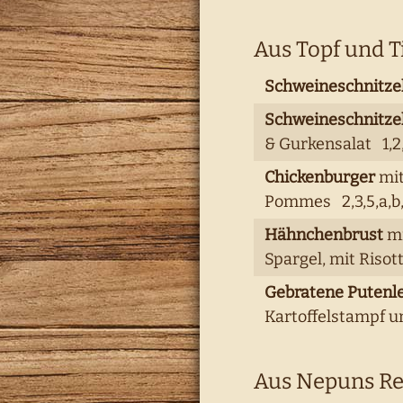
Aus Topf und T
Schweineschnitzel
Schweineschnitze
& Gurkensalat 1,2,
Chickenburger
mit
Pommes 2,3,5,a,b,
Hähnchenbrust
mi
Spargel, mit Risot
Gebratene Putenl
Kartoffelstampf u
Aus Nepuns Re